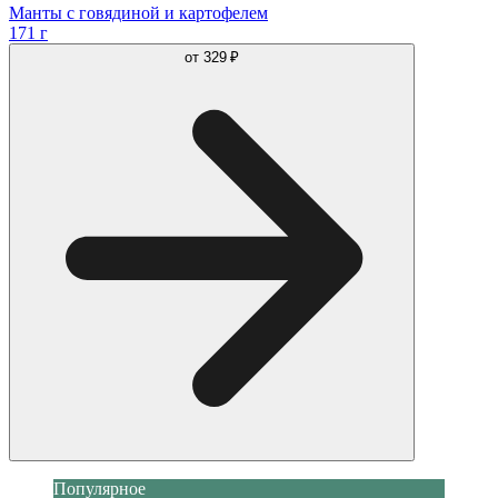
Манты c говядиной и картофелем
171 г
от
329 ₽
Популярное