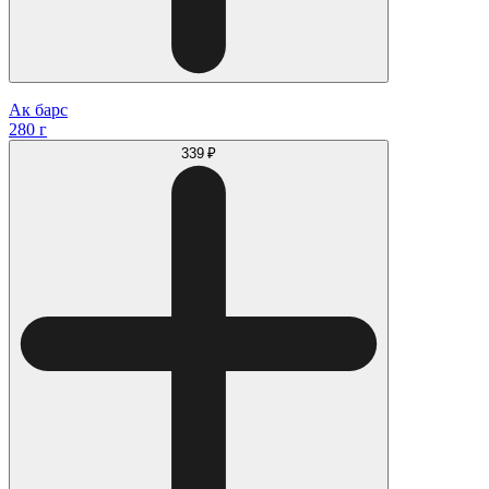
Ак барс
280 г
339 ₽