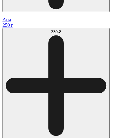
Апа
250 г
339 ₽