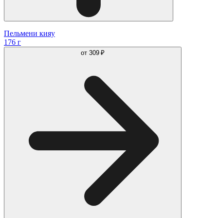
Пельмени кияу
176 г
от
309 ₽