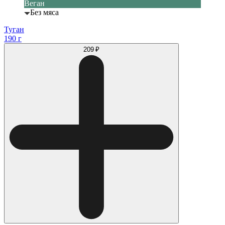
Веган
Без мяса
Туган
190 г
209 ₽