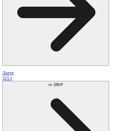
Латте
315 г
от
289 ₽