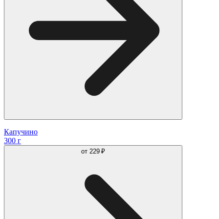
Капучино
300 г
от
229 ₽