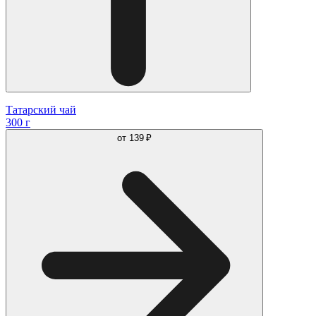
Татарский чай
300 г
от
139 ₽