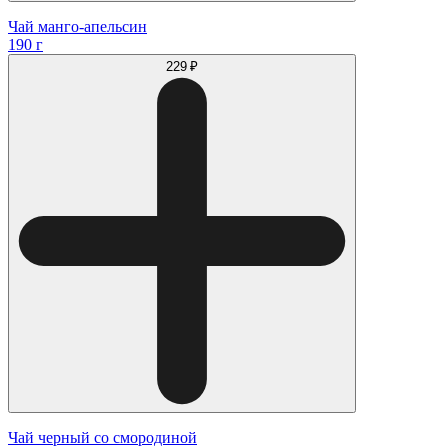
Чай манго-апельсин
190 г
229 ₽
Чай черный со смородиной