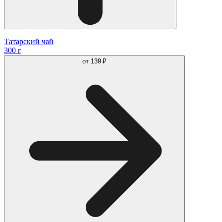
Татарский чай
300 г
от
139 ₽