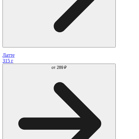
Латте
315 г
от
289 ₽