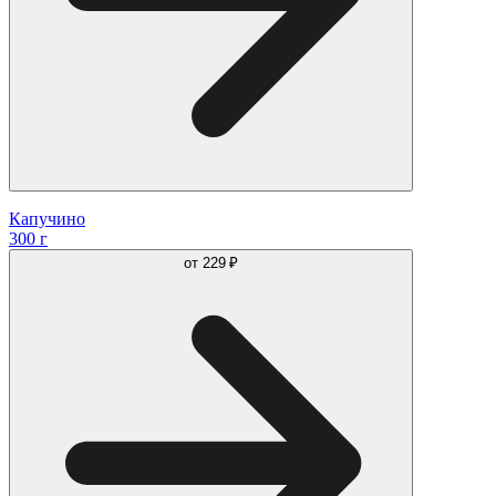
Капучино
300 г
от
229 ₽