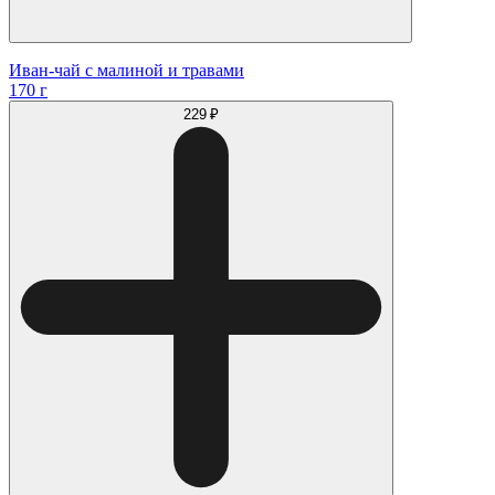
Иван-чай с малиной и травами
170 г
229 ₽