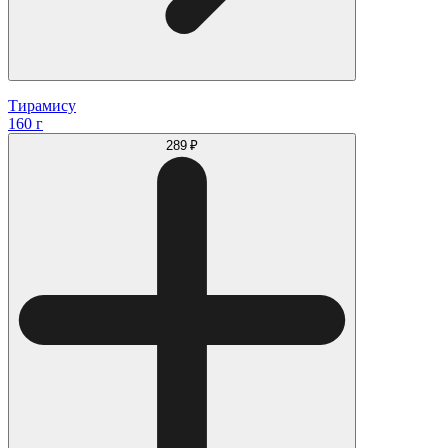
Тирамису
160 г
289 ₽