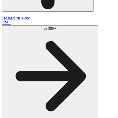
Пельмени кияу
176 г
от
309 ₽