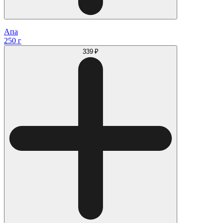
Апа
250 г
339 ₽