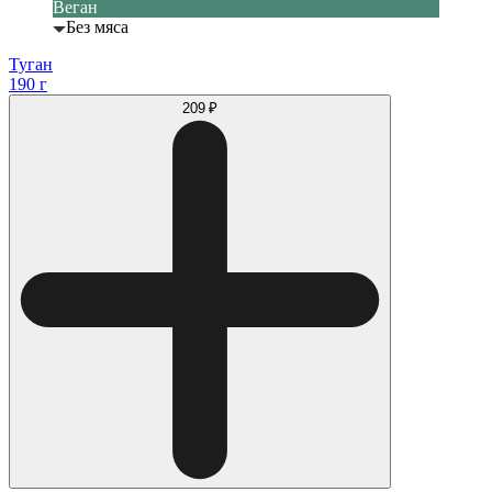
Веган
Без мяса
Туган
190 г
209 ₽