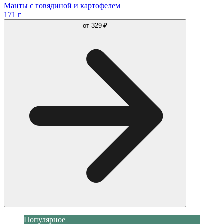
Манты c говядиной и картофелем
171 г
от
329 ₽
Популярное