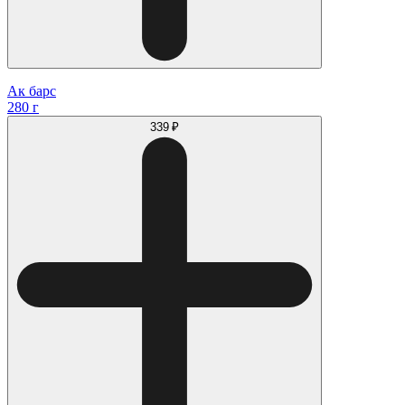
Ак барс
280 г
339 ₽