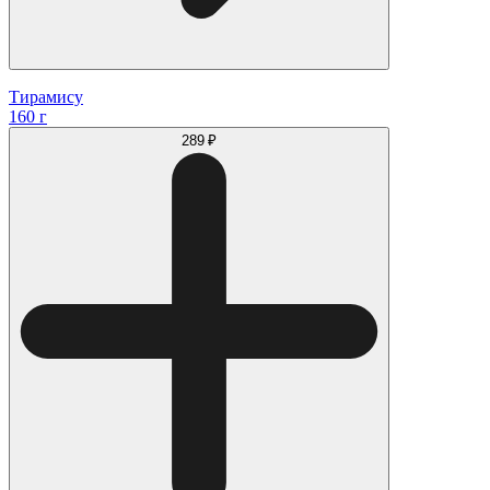
Тирамису
160 г
289 ₽