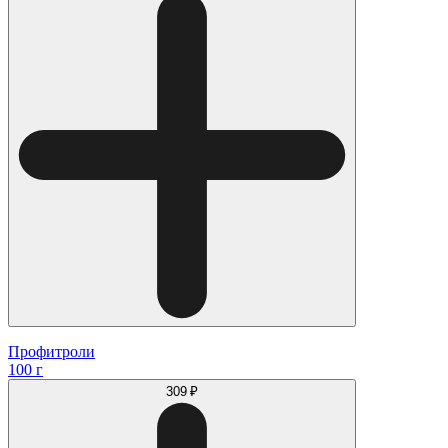
Профитроли
100 г
309 ₽