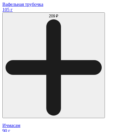
Вафельная трубочка
105 г
209 ₽
Ичмасам
90 г