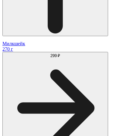
Милкшейк
270 г
299 ₽