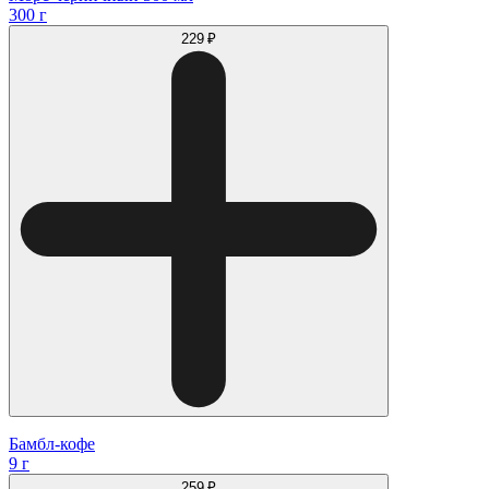
300 г
229 ₽
Бамбл-кофе
9 г
259 ₽